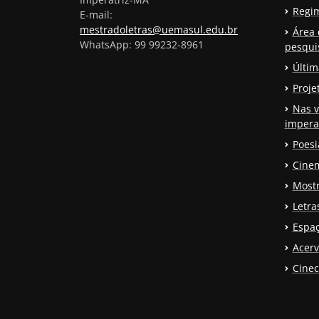
Regi
E-mail:
mestradoletras@uemasul.edu.br
Área 
WhatsApp: 99 99232-8961
pesqui
Últim
Proje
Nas v
impera
Poesi
Cinem
Mostr
Letr
Espaç
Acerv
Cinec