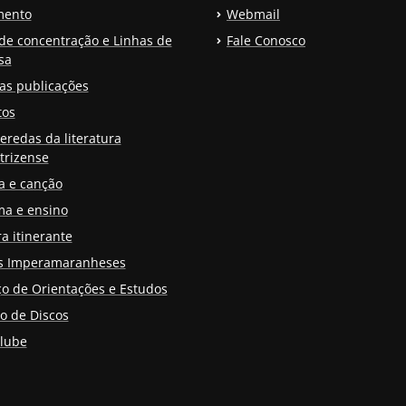
mento
Webmail
de concentração e Linhas de
Fale Conosco
sa
as publicações
tos
eredas da literatura
trizense
a e canção
a e ensino
a itinerante
as Imperamaranheses
o de Orientações e Estudos
o de Discos
lube