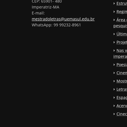
CEP: 65901- 480
Estru
Imperatriz-MA
Regi
E-mail:
mestradoletras@uemasul.edu.br
Área 
WhatsApp: 99 99232-8961
pesqui
Últim
Proje
Nas v
impera
Poesi
Cinem
Mostr
Letr
Espaç
Acerv
Cinec