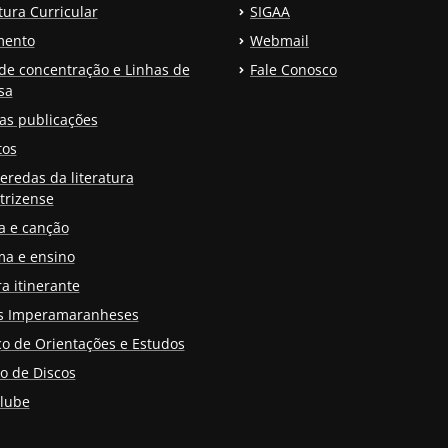
tura Curricular
SIGAA
mento
Webmail
de concentração e Linhas de
Fale Conosco
sa
as publicações
tos
eredas da literatura
trizense
a e canção
a e ensino
a itinerante
as Imperamaranheses
o de Orientações e Estudos
o de Discos
lube