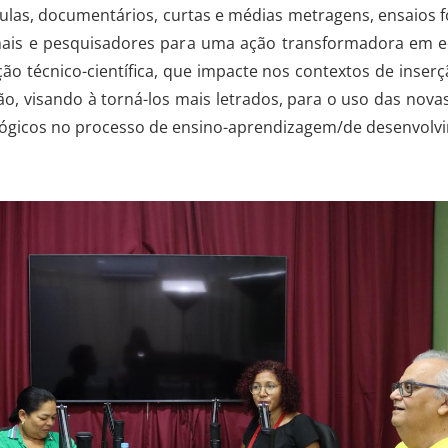
aulas, documentários, curtas e médias metragens, ensaios fo
ionais e pesquisadores para uma ação transformadora em 
ão técnico-científica, que impacte nos contextos de inserçã
, visando à torná-los mais letrados, para o uso das novas 
gógicos no processo de ensino-aprendizagem/de desenvol