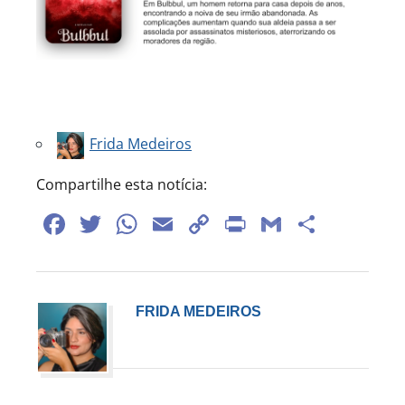
Frida Medeiros
Compartilhe esta notícia:
Facebook
Twitter
WhatsApp
Email
Copy
Print
Gmail
Share
Link
FRIDA MEDEIROS