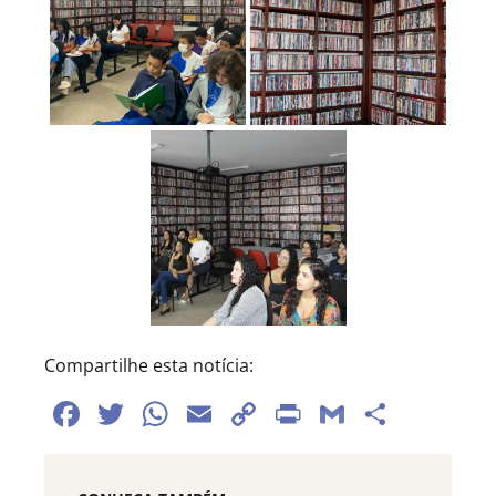
Compartilhe esta notícia:
Facebook
Twitter
WhatsApp
Email
Copy
Print
Gmail
Share
Link