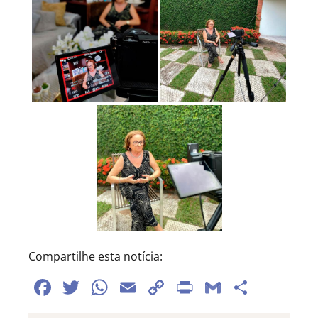
Compartilhe esta notícia:
Facebook
Twitter
WhatsApp
Email
Copy
Print
Gmail
Share
Link