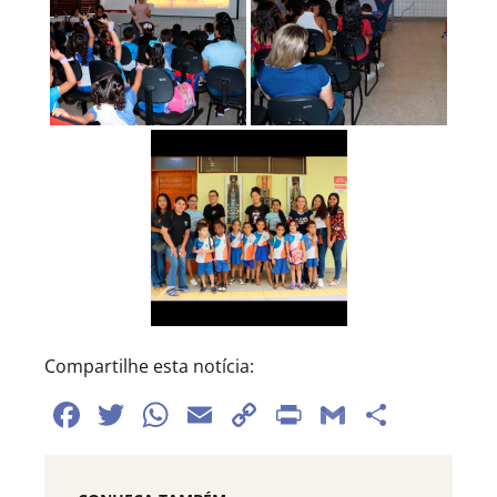
Compartilhe esta notícia:
Facebook
Twitter
WhatsApp
Email
Copy
Print
Gmail
Share
Link