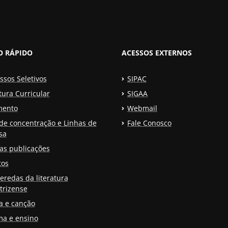
O RÁPIDO
ACESSOS EXTERNOS
ssos Seletivos
SIPAC
tura Curricular
SIGAA
mento
Webmail
de concentração e Linhas de
Fale Conosco
sa
as publicações
tos
eredas da literatura
trizense
a e canção
a e ensino