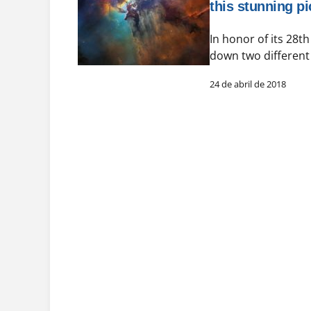
this stunning pi
In honor of its 28
down two different
24 de abril de 2018