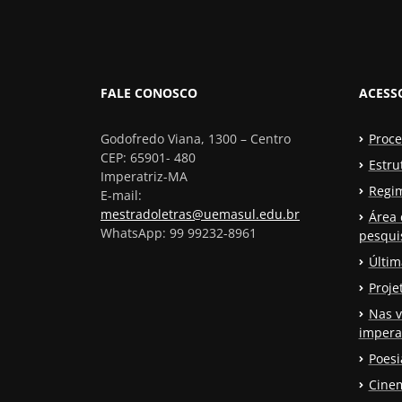
FALE CONOSCO
ACESS
Godofredo Viana, 1300 – Centro
Proce
CEP: 65901- 480
Estru
Imperatriz-MA
Regi
E-mail:
mestradoletras@uemasul.edu.br
Área 
WhatsApp: 99 99232-8961
pesqui
Últim
Proje
Nas v
impera
Poesi
Cinem