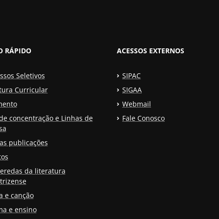
O RÁPIDO
ACESSOS EXTERNOS
ssos Seletivos
SIPAC
tura Curricular
SIGAA
mento
Webmail
de concentração e Linhas de
Fale Conosco
sa
as publicações
tos
eredas da literatura
trizense
a e canção
a e ensino