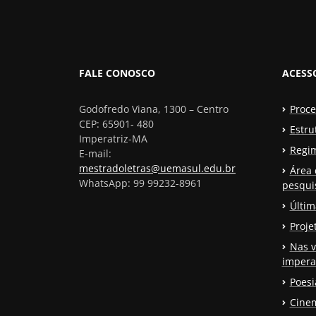
FALE CONOSCO
ACESS
Godofredo Viana, 1300 – Centro
Proce
CEP: 65901- 480
Estru
Imperatriz-MA
Regi
E-mail:
mestradoletras@uemasul.edu.br
Área 
WhatsApp: 99 99232-8961
pesqui
Últim
Proje
Nas v
impera
Poesi
Cinem