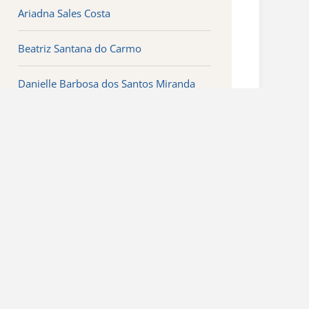
Ariadna Sales Costa
Beatriz Santana do Carmo
Danielle Barbosa dos Santos Miranda
Dayane Pereira Barroso de Carvalho
Débora Silva Bastos
Duana Ravena dos Santos Vieira
Edna da Silva Torres
Eliane Maracaipe Barboza
Elzilene de Sales Dias Nogueira